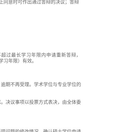
上同意时可作出通过答辩的决议；答辩
不超过最长学习年限内申请重新答
辩，
学习年限）有效。
，逾期不再受理。学术学位与专业学位的
席。决议事项以投票方式表决，由全体委
所提问题的修改情况，确认硕士学位申请