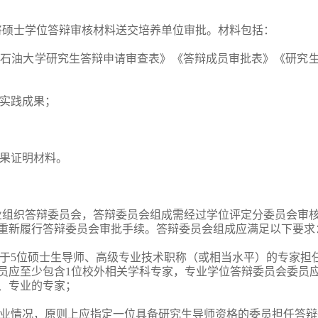
将硕士学位答辩审核材料送交培养单位审批。材料包括：
北石油大学研究生答辩申请审查表》《答辩成员审批表》《研究
或实践成果；
成果证明材料。
业组织答辩委员会，答辩委员会组成需经过学位评定分委员会审
重新履行答辩委员会审批手续。答辩委员会组成应满足以下要求
少于5位硕士生导师、高级专业技术职称（或相当水平）的专家担
员应至少包含1位校外相关学科专家，专业学位答辩委员会委员
、专业的专家；
专业情况，原则上应指定一位具备研究生导师资格的委员担任答