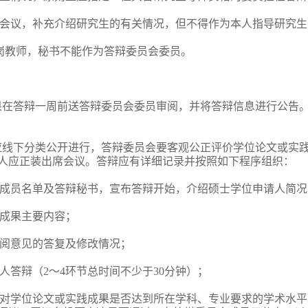
分会议，补充介绍研究生的有关情况，但不得作为本人指导研究
在岗教师，秘书不能作为答辩委员会委员。
果在答辩一周前送答辩委员会委员审阅，并将答辩信息进行公告
应线下分类公开进行，答辩委员会要客观公正评价学位论文或实
人应正装出席会议。答辩应有详细记录并按照如下程序组织：
会成员名单及答辩秘书，宣布答辩开始，介绍硕士学位申请人简况
践成果主要内容；
评阅意见的答复及修改情况；
人答辩（2～4环节总时间不少于30分钟）；
，对学位论文或实践成果是否达到所在学科、专业要求的学术水