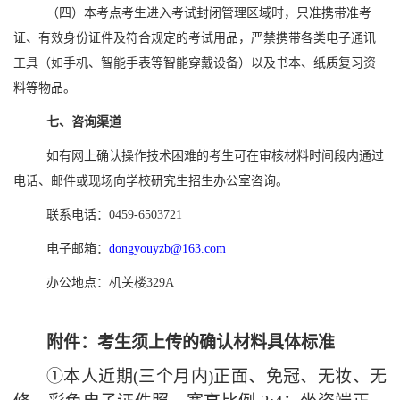
（四）本考点
考生进入考试封闭管理区域时，只准携带准考
证、有效身份证件及符合规定的考试用品，严禁携带各类电子通讯
工具（如手机、智能手表等智能穿戴设备）以及书本、纸质复习资
料等物品。
七、咨询渠道
如有网上确认操作技术困难的考生可在审核材料时间段内通过
电话、邮件或现场向学校研究生招生办公室咨询。
联系
电话
：
0459-6503721
电子邮箱：
dongyouyzb@163.com
办公地点：机关楼
329A
附件：
考生须上传的确认
材料具体
标准
①本人近期(三个月内)正面、免冠、无妆、无