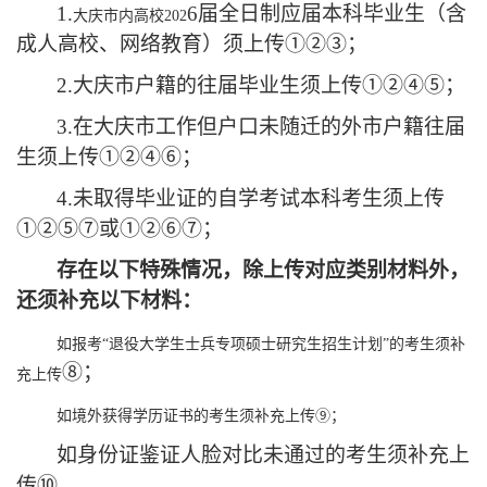
1.
6
届全日制应届本科毕业生（含
大庆市内高校
202
成人高校、网络教育）须上传
①②③
；
2.
大庆市户籍的往届毕业生须上传
①②④⑤
；
3.
在大庆市工作但户口未随迁的外市户籍往届
生须上传
①②④⑥
；
4.
未取得毕业证的自学考试本科考生须上传
①②⑤⑦
或
①②⑥⑦
；
存在以下特殊情况，除上传对应类别材料外，
还须补充以下材料：
如报考
“退役大学生士兵专项硕士研究生招生计划”的考生须补
⑧
；
充上传
如境外获得学历证书的考生须补充上传
⑨；
如身份证鉴
证人脸对比
未通过
的考生
须补充上
传
⑩
。