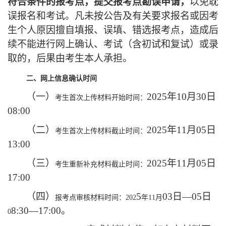
符合条件的报考点，
提交报考点勘误申请，
以免耽
误报名和考试。凡未按公告及有关要求报名或因考
生个人原因擅自填报、误填、错选报考点，造成后
续不能进行网上确认、考试（含初试和复试）或录
取的，后果由考生本人承担。
二
、网上信息确认时间
（一）
202
5年
10
月
30
日
考生首次上传材料开始时间：
08:00
（二）
202
5年
11
月
05
日
考生首次上传材料截止时间：
13:00
（三）
202
5年
11
月
05
日
考生重新补充材料截止时间：
17:00
（四）
5
0
3日—
0
5日
报考点审核材料时间：
202
年
11月
8:30—17:00。
0