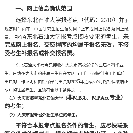
一、网上信息确认范围
选择
东北石油
大学报考点（代码
：
23
10
）
并
于
规定时间内在
“ 中国研究生招生信息网 ”上完成网上报名及网上缴
东北石油大学
报考点接收要求的考生。
未
费， 且符合
完成网上报名、交费程序的均属于报名无效，不接
受考生补报名或补交报名费。
东北石油大学考点只接收在大庆市高校就读的应届本科毕业
生、户籍在大庆市的往届考生及在大庆市工作（须提供由工作单位
5
出具的工作证明和由社保部门出具的
202
年连续
3个月的社保缴纳证
明）的往届考生，且须符合以下条件之一：
非
MBA、MPAcc专业）
（
1）大庆市报考东北石油大学（
的考生；
（
2）大庆市报考省外招生单位的考生。
不符合本报考点报名条件的考生，应尽快
联系