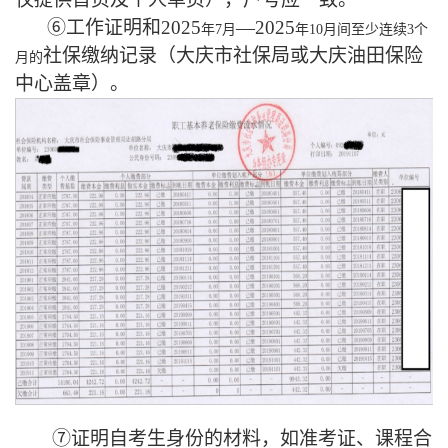
⑥工作证明和
202
5
—
202
5
年
7月
年
10月间至少连续3个
社保缴纳记录（
大庆市社保局或大庆油田保险
月的
中心盖章
）。
⑦
证明自考生身份的材料，如准考证、课程合